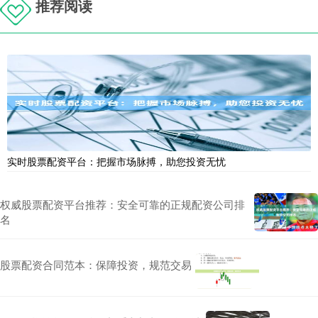
推荐阅读
实时股票配资平台：把握市场脉搏，助您投资无忧
权威股票配资平台推荐：安全可靠的正规配资公司排
名
股票配资合同范本：保障投资，规范交易