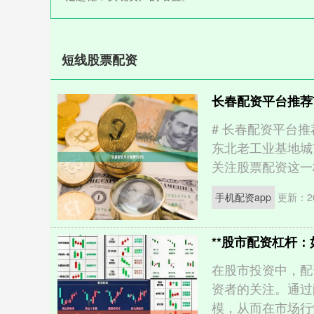
短线股票配资
长春配资平台推荐T
# 长春配资平台推
东北老工业基地城
关注股票配资这一杠杆
手机配资app
更新：20
**股市配资杠杆：
在股市投资中，配
资者的关注。通过
模，从而在市场行情