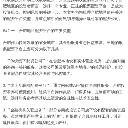
肥地区的投资者而言，选择一个专业、正规的股票配资平台，是放大
投资机会、控制风险的关键一步。本文将为您梳理合肥地区值得关注
的配资平台类型，并重点解析如何甄别与选择正规可靠的配资公司。
### 一、合肥地区配资平台的主要类型
合肥作为快速发展的省会城市，其金融服务业态日益丰富。当地的股
票配资平台主要可分为以下几类：
1. **传统线下配资公司**：在合肥本地设有实体营业场所，提供面对面
的咨询与签约服务。这类公司通常更注重本地客户的关系维护，但投
资者需亲自核实其经营资质与风控能力。
2. **线上互联网配资平台**：通过网站或APP提供全国性服务，合肥投
资者亦可便捷使用。这类平台操作灵活、门槛多样，是当前市场的主
流。选择时务必考察其线上运营的合规性与技术安全性。
3. **金融机构关联业务**：部分券商或投资公司旗下设有配套的融资服
务。虽然并非严格意义上的“配资”，但提供了合规的杠杆工具，其正
规性最高，但门槛和规则也更为严格。