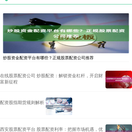
炒股资金配资平台有哪些？正规股票配资公司推荐
在线股票配资公司 炒股配资：解锁资金杠杆，开启财
富新征程
配资股指期货规则解析
西安股票配资平台 股票配资利率：把握市场机遇，优