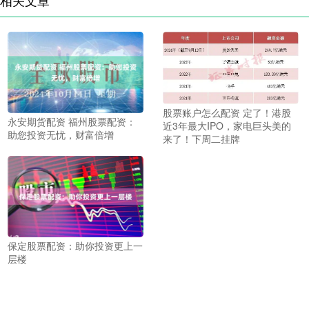
股票账户怎么配资 定了！港股
永安期货配资 福州股票配资：
近3年最大IPO，家电巨头美的
助您投资无忧，财富倍增
来了！下周二挂牌
保定股票配资：助你投资更上一
层楼