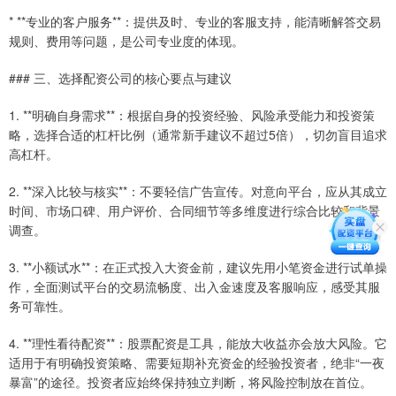
* **专业的客户服务**：提供及时、专业的客服支持，能清晰解答交易
规则、费用等问题，是公司专业度的体现。
### 三、选择配资公司的核心要点与建议
1. **明确自身需求**：根据自身的投资经验、风险承受能力和投资策
略，选择合适的杠杆比例（通常新手建议不超过5倍），切勿盲目追求
高杠杆。
2. **深入比较与核实**：不要轻信广告宣传。对意向平台，应从其成立
时间、市场口碑、用户评价、合同细节等多维度进行综合比较和背景
调查。
3. **小额试水**：在正式投入大资金前，建议先用小笔资金进行试单操
作，全面测试平台的交易流畅度、出入金速度及客服响应，感受其服
务可靠性。
4. **理性看待配资**：股票配资是工具，能放大收益亦会放大风险。它
适用于有明确投资策略、需要短期补充资金的经验投资者，绝非“一夜
暴富”的途径。投资者应始终保持独立判断，将风险控制放在首位。