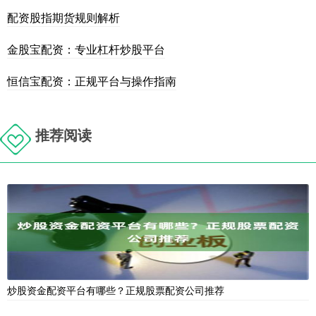
配资股指期货规则解析
金股宝配资：专业杠杆炒股平台
恒信宝配资：正规平台与操作指南
推荐阅读
炒股资金配资平台有哪些？正规股票配资公司推荐