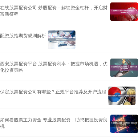
在线股票配资公司 炒股配资：解锁资金杠杆，开启财
富新征程
配资股指期货规则解析
西安股票配资平台 股票配资利率：把握市场机遇，优
化投资策略
保定股票配资公司有哪些？正规平台推荐及开户流程
如何看股票主力资金 专业股票配资，助您把握投资良
机