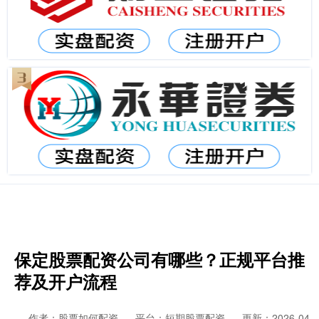
保定股票配资公司有哪些？正规平台推
荐及开户流程
作者：股票如何配资
平台：短期股票配资
更新：2026-04-