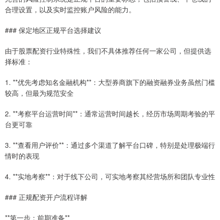
合理设置，以及实时监控账户风险的能力。
### 保定地区正规平台选择建议
由于股票配资行业特殊性，我们不具体推荐任何一家公司，但提供选
择标准：
1. **优先考虑知名金融机构**：大型券商旗下的融资融券业务虽然门槛
较高，但最为规范安全
2. **考察平台运营时间**：通常运营时间越长，经历市场周期考验的平
台更可靠
3. **查看用户评价**：通过多个渠道了解平台口碑，特别是处理极端行
情时的表现
4. **实地考察**：对于线下公司，可实地考察其经营场所和团队专业性
### 正规配资开户流程详解
**第一步：前期准备**