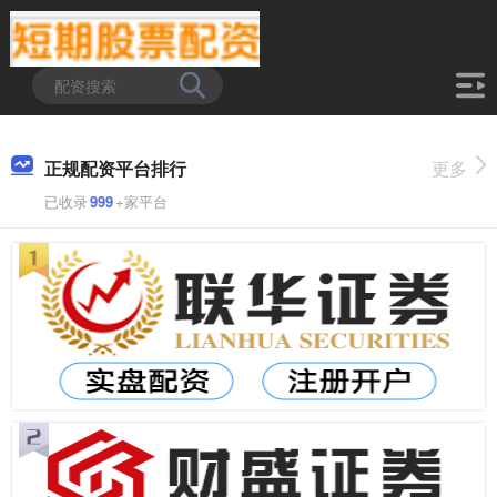
正规配资平台排行
更多
已收录
999
+家平台