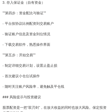
3. 存入保证金（自有资金）
**第四步：资金配比与验证**
- 平台按协议比例配资到交易账户
- 验证账户信息及资金到位情况
- 下载交易软件，熟悉操作界面
**第五步：开始交易**
- 制定详细交易计划，设置止盈止损
- 首次建议小仓位试操作
- 随时关注账户风险率，避免触及平仓线
### 风险提示与投资建议
股票配资是一把“双刃剑”，在放大收益的同时也放大风险。保定投资