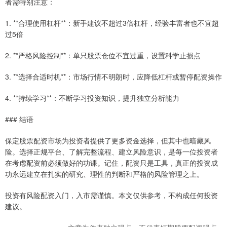
者需特别注意：
1. **合理使用杠杆**：新手建议不超过3倍杠杆，经验丰富者也不宜超
过5倍
2. **严格风险控制**：单只股票仓位不宜过重，设置科学止损点
3. **选择合适时机**：市场行情不明朗时，应降低杠杆或暂停配资操作
4. **持续学习**：不断学习投资知识，提升独立分析能力
### 结语
保定股票配资市场为投资者提供了更多资金选择，但其中也暗藏风
险。选择正规平台、了解完整流程、建立风险意识，是每一位投资者
在考虑配资前必须做好的功课。记住，配资只是工具，真正的投资成
功永远建立在扎实的研究、理性的判断和严格的风险管理之上。
投资有风险配资入门，入市需谨慎。本文仅供参考，不构成任何投资
建议。