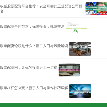
权威股票配资平台推荐：安全可靠的正规配资公司排
名
股票配资合同范本：保障投资，规范交易
股票配资论坛是什么？新手入门与风险解读
股票配资网：让你的投资更上一层楼
股票杠杆怎么玩？新手入门与操作技巧详解