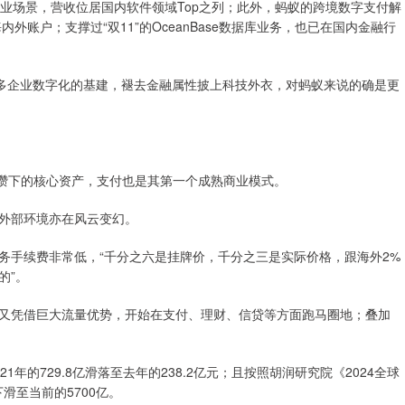
业场景，营收位居国内软件领域Top之列；此外，蚂蚁的跨境数字支付解
的海内外账户；支撑过“双11”的OceanBase数据库业务，也已在国内金融行
多企业数字化的基建，褪去金融属性披上科技外衣，对蚂蚁来说的确是更
攒下的核心资产，支付也是其第一个成熟商业模式。
外部环境亦在风云变幻。
手续费非常低，“千分之六是挂牌价，千分之三是实际价格，跟海外2%
的”。
凭借巨大流量优势，开始在支付、理财、信贷等方面跑马圈地；叠加
的729.8亿滑落至去年的238.2亿元；且按照胡润研究院《2024全球
滑至当前的5700亿。