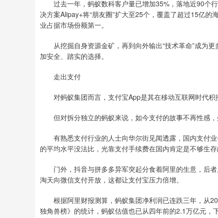
过去一年，蚂蚁数科客户量已增加35%，落地近90个行
决方案Alipay+将“朋友圈”扩大至25个，覆盖了超过15亿
业占据市场份额第一。
从挖掘自身资源金矿，再到向外输出“技术革命”成为更
加安全、踏实的选择。
走出支付
对蚂蚁集团而言，支付宝App是其在移动互联网时代积
但对拆分独立的蚂蚁来说，如今支付的故事不再性感，
有熟悉支付行业的人士向华尔街见闻透露，国内支付业务
的平均水平没法比，光靠支付手续费在国内肯定是不够生存
门外，抖音与拼多多异军突起分食着阿里的生意，后者又
淘天向微信支付开放，这都让支付宝压力倍增。
根据阿里财报测算，蚂蚁集团净利润已连跌三年，从2021年
独角兽榜》的统计，蚂蚁估值也已从四年前的2.1万亿元，下