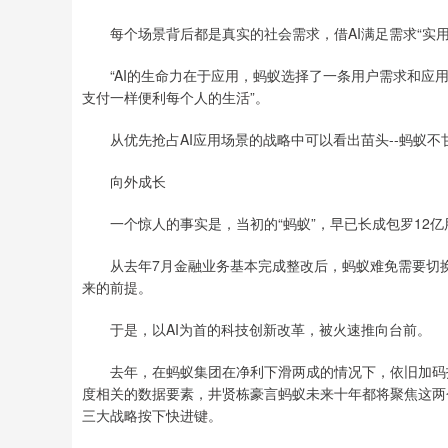
每个场景背后都是真实的社会需求，借AI满足需求“实用
“AI的生命力在于应用，蚂蚁选择了一条用户需求和应用场
支付一样便利每个人的生活”。
从优先抢占AI应用场景的战略中可以看出苗头--蚂蚁不甘
向外成长
一个惊人的事实是，当初的“蚂蚁”，早已长成包罗12亿用
从去年7月金融业务基本完成整改后，蚂蚁难免需要切换新
来的前提。
于是，以AI为首的科技创新改革，被火速推向台前。
去年，在蚂蚁集团在净利下滑两成的情况下，依旧加码技术支
度相关的数据要素，井贤栋豪言蚂蚁未来十年都将聚焦这两个
三大战略按下快进键。