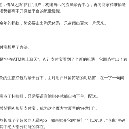
，借AI之势“黏住”用户，构建自己的流量聚合中心，再向商家精准输送
增势都离不开微信平台的流量漫灌。
年的蚂蚁，势必要走出淘天体系，只身闯出更大一片天来。
付宝想尽了办法。
坐在ATM机上聊天”。AI让支付宝看到了全新的机遇，它顺势推出了独
复杂的生态打包后藏于台下，面对用户只留简洁的对话窗，在一字一句间
点了杯咖啡，只需要语音输指令就能自动下单、配送。
望用AI焕新支付宝，成为这个魔方大厦里的‘任意门’”。
成了个超级巨无霸App，如果掀开它的“后门”可以发现，“仓库”里码
道其中绝大部分功能的存在。