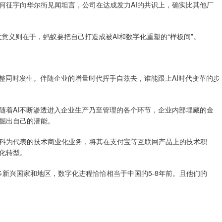
CTO何征宇向华尔街见闻坦言，公司在达成发力AI的共识上，确实比其他厂
意义则在于，蚂蚁要把自己打造成被AI和数字化重塑的“样板间”。
同时发生。伴随企业的增量时代挥手自兹去，谁能跟上AI时代变革的步
着AI不断渗透进入企业生产乃至管理的各个环节，企业内部埋藏的金
掘出自己的潜能。
为代表的技术商业化业务，将其在支付宝等互联网产品上的技术积
化转型。
新兴国家和地区，数字化进程恰恰相当于中国的5-8年前。且他们的