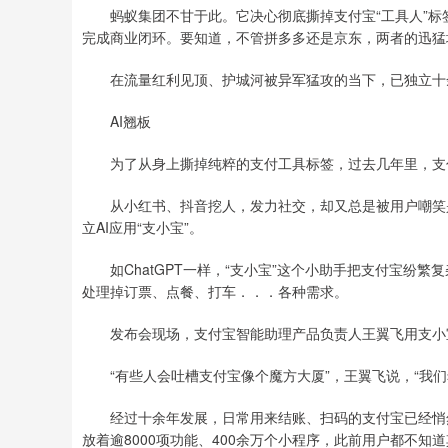
蚂蚁集团不甘于此。它决心彻底撕掉支付宝“工具人”标签
完成商业闭环。要知道，不管拼多多还是京东，两者的迅猛
在流量红利见顶、护城河被异军猛攻的当下，已独立十余
AI翘板
为了从身上撕掉纯粹的支付工具标签，过去几年里，支
从小红书、抖音挖人，发力社交，却又总是被用户嘲笑是“
立AI应用“支小宝”。
如ChatGPT一样，“支小宝”这个小助手把支付宝纷繁
处理掉订票、点餐、打车．．．各种需求。
发布会现场，支付宝智能助理产品负责人王翼飞用支小宝
“有些人会吐槽支付宝像个魔方大厦”，王翼飞说，“我们希
经过十余年发展，日常用来结账、扫码的支付宝已经悄然长
放着逾8000项功能、400余万个小程序，此前用户都不知