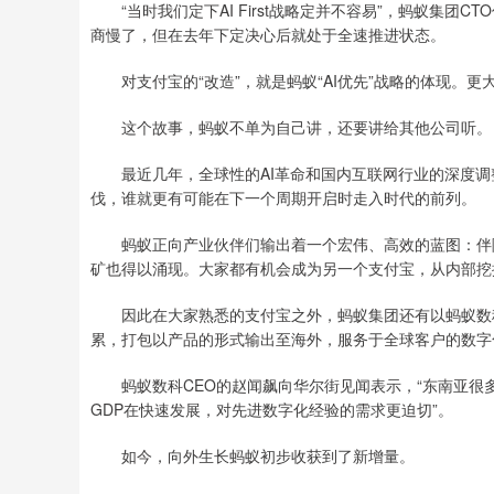
“当时我们定下AI First战略定并不容易”，蚂蚁集团
商慢了，但在去年下定决心后就处于全速推进状态。
对支付宝的“改造”，就是蚂蚁“AI优先”战略的体现。更大
这个故事，蚂蚁不单为自己讲，还要讲给其他公司听。
最近几年，全球性的AI革命和国内互联网行业的深度调整
伐，谁就更有可能在下一个周期开启时走入时代的前列。
蚂蚁正向产业伙伴们输出着一个宏伟、高效的蓝图：伴随
矿也得以涌现。大家都有机会成为另一个支付宝，从内部挖
因此在大家熟悉的支付宝之外，蚂蚁集团还有以蚂蚁数科
累，打包以产品的形式输出至海外，服务于全球客户的数字
蚂蚁数科CEO的赵闻飙向华尔街见闻表示，“东南亚很多
GDP在快速发展，对先进数字化经验的需求更迫切”。
如今，向外生长蚂蚁初步收获到了新增量。