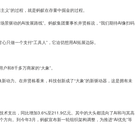
主义”的过程，就是蚂蚁在存量中掘金的过程。
景驱动的AI发展路线”。蚂蚁集团董事长井贤栋说，“我们期待AI像扫码
心只做一个支付“工具人”，它迫切想用AI拓展边际。
户和8千多万商家的“大象”。
动力。在井贤栋看来，科技创新成了“大象”的新驱动器，这是拥有未
出，同比增加3.6%至211.9亿元。其中的大头都流向了AI和与其高
方向。到今年3月，蚂蚁宣布新一轮组织架构调整，为推进“AI优先”等