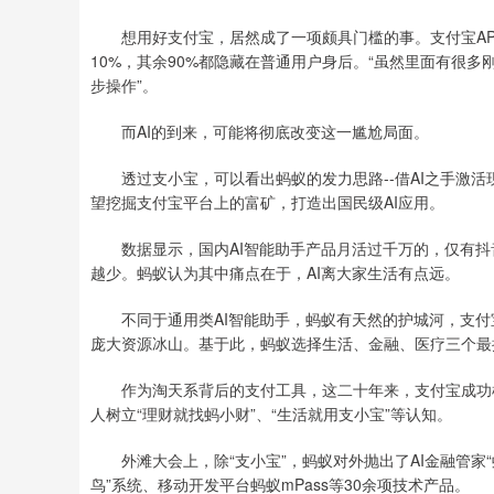
想用好支付宝，居然成了一项颇具门槛的事。支付宝AP
10%，其余90%都隐藏在普通用户身后。“虽然里面有很
步操作”。
而AI的到来，可能将彻底改变这一尴尬局面。
透过支小宝，可以看出蚂蚁的发力思路--借AI之手激活
望挖掘支付宝平台上的富矿，打造出国民级AI应用。
数据显示，国内AI智能助手产品月活过千万的，仅有抖音
越少。蚂蚁认为其中痛点在于，AI离大家生活有点远。
不同于通用类AI智能助手，蚂蚁有天然的护城河，支付宝
庞大资源冰山。基于此，蚂蚁选择生活、金融、医疗三个最
作为淘天系背后的支付工具，这二十年来，支付宝成功树
人树立“理财就找蚂小财”、“生活就用支小宝”等认知。
外滩大会上，除“支小宝”，蚂蚁对外抛出了AI金融管家“蚂
鸟”系统、移动开发平台蚂蚁mPass等30余项技术产品。