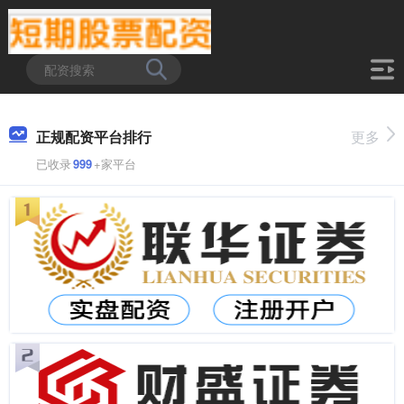
正规配资平台排行
更多
已收录
999
+家平台