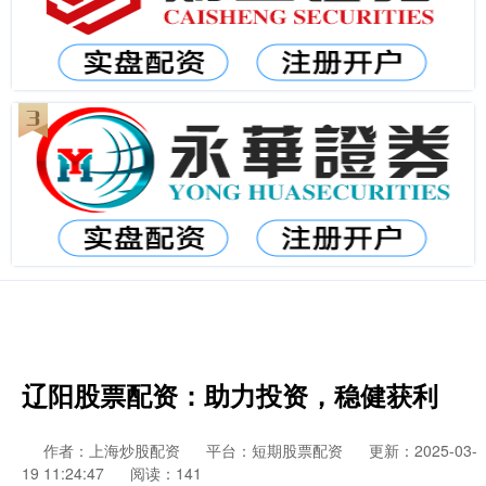
辽阳股票配资：助力投资，稳健获利
作者：上海炒股配资
平台：短期股票配资
更新：2025-03-
19 11:24:47
阅读：141