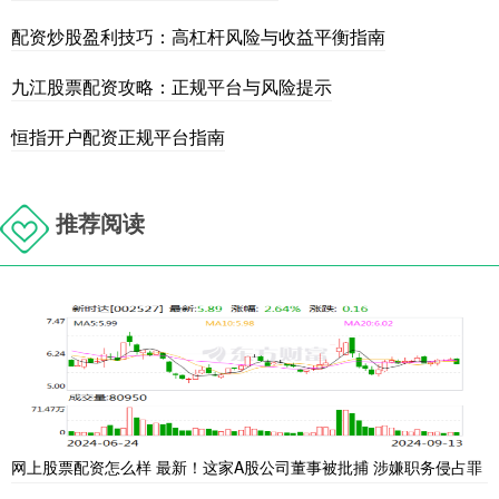
配资炒股盈利技巧：高杠杆风险与收益平衡指南
九江股票配资攻略：正规平台与风险提示
恒指开户配资正规平台指南
推荐阅读
网上股票配资怎么样 最新！这家A股公司董事被批捕 涉嫌职务侵占罪