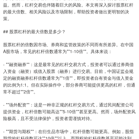
益。然而，杠杆交易也伴随着巨大的风险。本文将深入探讨股票杠杆
的最大倍数、相关风险以及市场限制，帮助投资者做出更明智的决
策。
## 股票杠杆的最大倍数是多少？
股票杠杆的倍数因市场、券商和监管政策的不同而有所差异。在中国
A股市场，常见的杠杆倍数通常为**1-10倍**。具体来说：
- **融资融券**：这是最常见的杠杆交易方式，投资者可以通过券商借
入资金（融资）或借入股票（融券）进行交易。目前，中国证监会规
定的融资融券杠杆倍数通常为**1倍**，即投资者自有资金与借入资金
的比例为1:1。但在实际操作中，部分券商可能提供更高的杠杆，但通
常不超过**2倍**。
- **场外配资**：这是一种非正规的杠杆交易方式，通过民间配资公司
提供资金，杠杆倍数可能高达**5-10倍**甚至更高。然而，场外配资风
险极高，且不受法律保护，投资者需谨慎对待。
- **期货与期权**：在衍生品市场中，杠杆倍数可能更高。例如，股指
期货的杠杆倍数可达**10倍**以上，而期权的杠杆倍数甚至可能达到