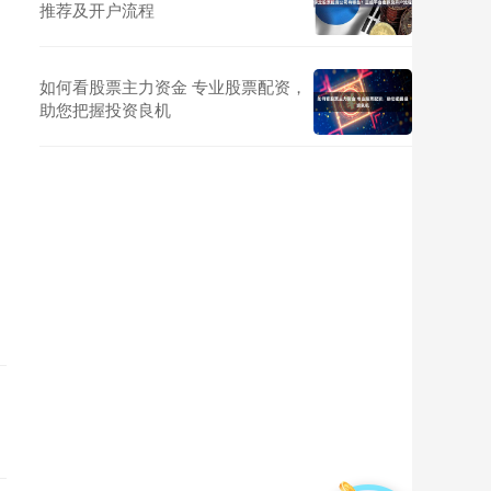
推荐及开户流程
如何看股票主力资金 专业股票配资，
助您把握投资良机