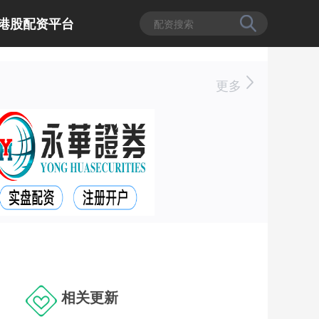
港股配资平台
更多
相关更新