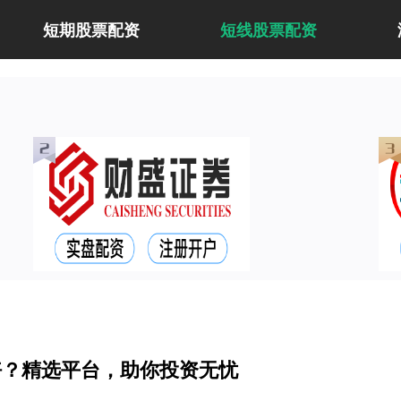
短期股票配资
短线股票配资
好？精选平台，助你投资无忧