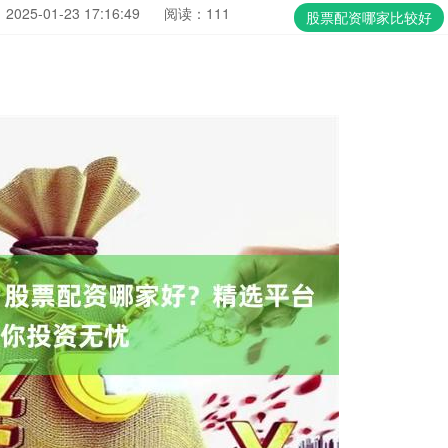
025-01-23 17:16:49
阅读：111
股票配资哪家比较好