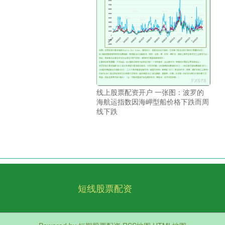
线上股票配资开户 一张图：波罗的
海航运指数因海岬型船价格下跌而周
线下跌
短线股票配资